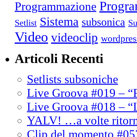
Progr
Programmazione
Sistema
subsonica
Setlist
Su
Video
videoclip
wordpres
Articoli Recenti
Setlists subsoniche
Live Groova #019 – “
Live Groova #018 – “
YALV! …a volte ritor
Clip del momento #05