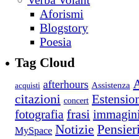
Aforismi
Blogstory
Poesia
Tag Cloud
afterhours
Assistenza
acquisti
citazioni
Estensio
concert
frasi
fotografia
immagin
Pensier
Notizie
MySpace