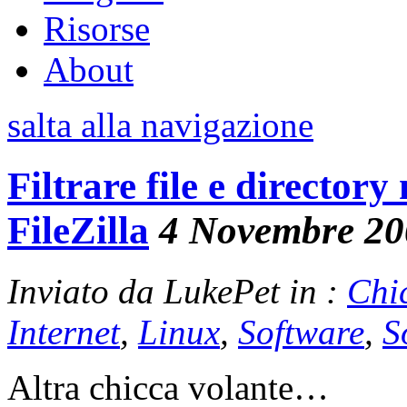
Risorse
About
salta alla navigazione
Filtrare file e directory
FileZilla
4 Novembre 20
Inviato da LukePet in :
Chi
Internet
,
Linux
,
Software
,
S
Altra chicca volante…