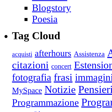
Blogstory
Poesia
Tag Cloud
afterhours
Assistenza
acquisti
citazioni
Estensio
concert
frasi
fotografia
immagin
Pensier
Notizie
MySpace
Progr
Programmazione