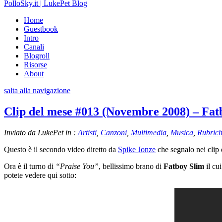
PolloSky.it | LukePet Blog
Home
Guestbook
Intro
Canali
Blogroll
Risorse
About
salta alla navigazione
Clip del mese #013 (Novembre 2008) – Fat
Inviato da LukePet in :
Artisti
,
Canzoni
,
Multimedia
,
Musica
,
Rubric
Questo è il secondo video diretto da
Spike Jonze
che segnalo nei clip
Ora è il turno di
“Praise You”
, bellissimo brano di
Fatboy Slim
il cu
potete vedere qui sotto: