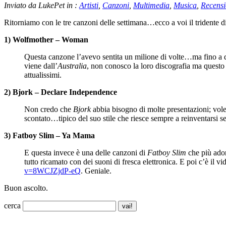
Inviato da LukePet in :
Artisti
,
Canzoni
,
Multimedia
,
Musica
,
Recensi
Ritorniamo con le tre canzoni delle settimana…ecco a voi il tridente d
1) Wolfmother – Woman
Questa canzone l’avevo sentita un milione di volte…ma fino a qu
viene dall’
Australia
, non conosco la loro discografia ma questo
attualissimi.
2) Bjork – Declare Independence
Non credo che
Bjork
abbia bisogno di molte presentazioni; vole
scontato…tipico del suo stile che riesce sempre a reinventarsi sen
3) Fatboy Slim – Ya Mama
E questa invece è una delle canzoni di
Fatboy Slim
che più ador
tutto ricamato con dei suoni di fresca elettronica. E poi c’è il
v=8WCJZjdP-eQ
. Geniale.
Buon ascolto.
cerca