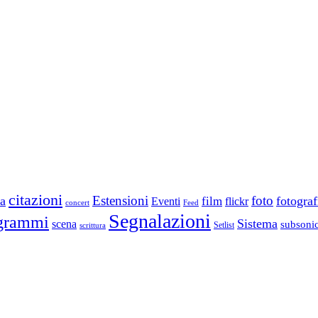
citazioni
Estensioni
foto
a
fotograf
film
Eventi
flickr
concert
Feed
Segnalazioni
grammi
Sistema
scena
subsoni
scrittura
Setlist