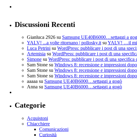
Discussioni Recenti
Gianluca 2926
su
Samsung UE40B6000…settaggi a go
YALV! ...a volte ritornano | pollosky.it
su
YALV! …il mio
Luca Petrini
su
WordPress: pubblicare i post di una speci
Artemisia
su
WordPress: pubblicare i post di una specific
Simone
su
WordPress: pubblicare i post di una specifica 
Sam Stone
su
Windows 8: recensione e impressioni dopo 
Sam Stone
su
Windows 8: recensione e impressioni dopo 
Sam Stone
su
Windows 8: recensione e impressioni dopo 
aaaaa
su
Samsung UE40B6000…settaggi a gogò
Anna
su
Samsung UE40B6000…settaggi a gogò
Categorie
Acquistoni
Chiacchiere
Comunicazioni
Curiosità