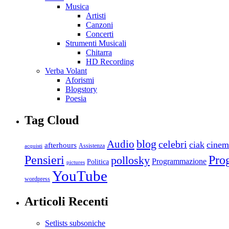
Musica
Artisti
Canzoni
Concerti
Strumenti Musicali
Chitarra
HD Recording
Verba Volant
Aforismi
Blogstory
Poesia
Tag Cloud
blog
Audio
celebri
ciak
cinem
afterhours
Assistenza
acquisti
Pro
Pensieri
pollosky
Programmazione
Politica
pictures
YouTube
wordpress
Articoli Recenti
Setlists subsoniche