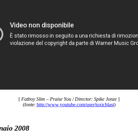
[
Fatboy Slim – Praise You / Director: Spike Jonze
]
(fonte:
http://www.youtube.com/user/toxicblast
)
naio 2008