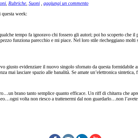
oni
,
Rubriche
,
Suoni
,
aggiungi un commento
i questa week:
alche tempo fa ignoravo chi fossero gli autori; poi ho scoperto che il 
 pezzo funziona parecchio e mi piace. Nel loro stile riecheggiano molti
vo giusto evidenziare il nuovo singolo sfornato da questa formidabile ar
za mai lasciare spazio alle banalità. Se amate un’elettronica sintetica, 
o…un brano tanto semplice quanto efficace. Un riff di chitarra che apre l
 video…ogni volta non riesco a trattenermi dal non guardarlo…non l’avete