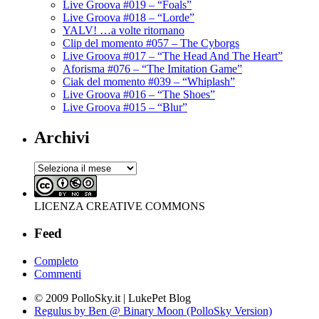
Live Groova #019 – “Foals”
Live Groova #018 – “Lorde”
YALV! …a volte ritornano
Clip del momento #057 – The Cyborgs
Live Groova #017 – “The Head And The Heart”
Aforisma #076 – “The Imitation Game”
Ciak del momento #039 – “Whiplash”
Live Groova #016 – “The Shoes”
Live Groova #015 – “Blur”
Archivi
Archivi
LICENZA CREATIVE COMMONS
Feed
Completo
Commenti
© 2009 PolloSky.it | LukePet Blog
Regulus by Ben @ Binary Moon (PolloSky Version)