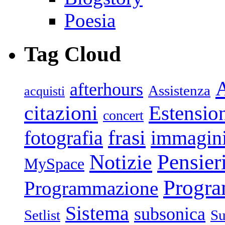
Poesia
Tag Cloud
afterhours
Assistenza
acquisti
citazioni
Estensio
concert
frasi
fotografia
immagin
Pensier
Notizie
MySpace
Progr
Programmazione
Sistema
subsonica
Setlist
Su