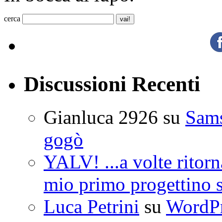
cerca
Discussioni Recenti
Gianluca 2926
su
Sam
gogò
YALV! ...a volte ritorn
mio primo progettino 
Luca Petrini
su
WordPre