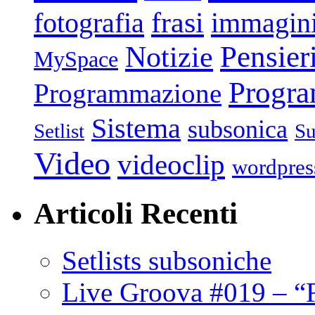
frasi
fotografia
immagin
Pensier
Notizie
MySpace
Progr
Programmazione
Sistema
subsonica
Setlist
Su
Video
videoclip
wordpres
Articoli Recenti
Setlists subsoniche
Live Groova #019 – “