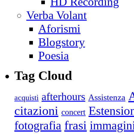
HD Recording
Verba Volant
Aforismi
Blogstory
Poesia
Tag Cloud
afterhours
Assistenza
acquisti
citazioni
Estensio
concert
frasi
fotografia
immagin