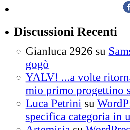
Discussioni Recenti
Gianluca 2926
su
Sam
gogò
YALV! ...a volte ritorn
mio primo progettino 
Luca Petrini
su
WordPre
specifica categoria in 
Artemisia
su
WordPress