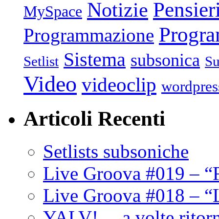
Pensier
Notizie
MySpace
Progr
Programmazione
Sistema
subsonica
Setlist
Su
Video
videoclip
wordpres
Articoli Recenti
Setlists subsoniche
Live Groova #019 – “
Live Groova #018 – “
YALV! …a volte ritor