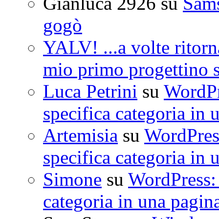
Gianluca 2926
su
Sam
gogò
YALV! ...a volte ritorn
mio primo progettino 
Luca Petrini
su
WordPre
specifica categoria in 
Artemisia
su
WordPress
specifica categoria in 
Simone
su
WordPress: 
categoria in una pagin