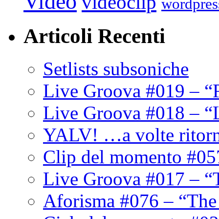
Video
videoclip
wordpres
Articoli Recenti
Setlists subsoniche
Live Groova #019 – “
Live Groova #018 – “
YALV! …a volte ritor
Clip del momento #05
Live Groova #017 – “
Aforisma #076 – “The