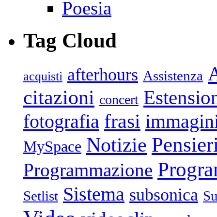
Poesia
Tag Cloud
afterhours
Assistenza
acquisti
citazioni
Estensio
concert
frasi
fotografia
immagin
Pensier
Notizie
MySpace
Progr
Programmazione
Sistema
subsonica
Setlist
Su