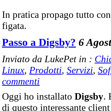
In pratica propago tutto co
figata.
Passo a Digsby?
6 Agos
Inviato da LukePet in :
Chi
Linux
,
Prodotti
,
Servizi
,
Sof
commenti
Oggi ho installato
Digsby
. 
di questo interessante client