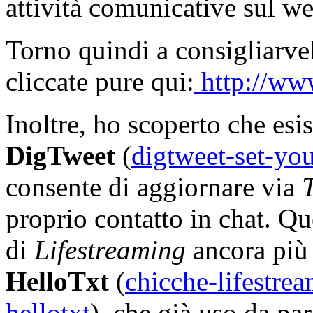
attività comunicative sul we
Torno quindi a consigliarve
cliccate pure qui:
http://ww
Inoltre, ho scoperto che esi
DigTweet
(
digtweet-set-you
consente di aggiornare via
T
proprio contatto in chat. Qu
di
Lifestreaming
ancora più e
HelloTxt
(
chicche-lifestre
hellotxt
), che già uso da pa