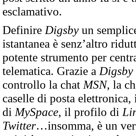
esclamativo.
Definire
Digsby
un semplice
istantanea è senz’altro ridut
potente strumento per centra
telematica. Grazie a
Digsby
controllo la chat
MSN
, la c
caselle di posta elettronica, 
di
MySpace
, il profilo di
Li
Twitter
…insomma, è un vero 