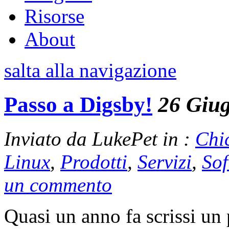
Risorse
About
salta alla navigazione
Passo a Digsby!
26 Giu
Inviato da LukePet in :
Chi
Linux
,
Prodotti
,
Servizi
,
Sof
un commento
Quasi un anno fa scrissi un 