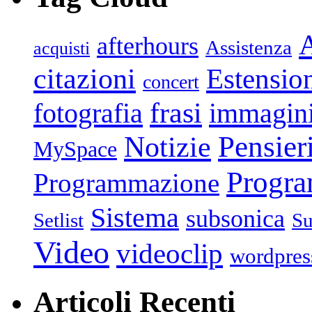
afterhours
Assistenza
acquisti
citazioni
Estensio
concert
frasi
fotografia
immagin
Pensier
Notizie
MySpace
Progr
Programmazione
Sistema
subsonica
Setlist
Su
Video
videoclip
wordpres
Articoli Recenti