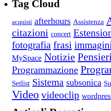
Tag Cloud
afterhours
Assistenza
acquisti
citazioni
Estensio
concert
frasi
fotografia
immagin
Pensier
Notizie
MySpace
Progr
Programmazione
Sistema
subsonica
Setlist
Su
Video
videoclip
wordpres