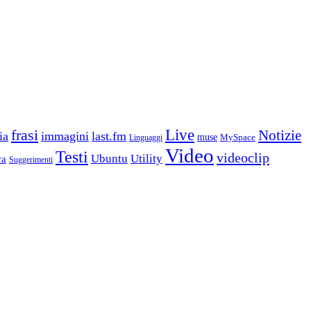
frasi
Live
Notizie
ia
immagini
last.fm
muse
MySpace
Linguaggi
Video
Testi
videoclip
Ubuntu
Utility
ca
Suggerimenti