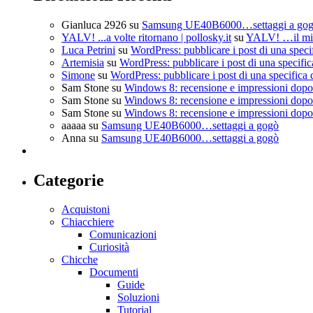
Gianluca 2926
su
Samsung UE40B6000…settaggi a go
YALV! ...a volte ritornano | pollosky.it
su
YALV! …il mio
Luca Petrini
su
WordPress: pubblicare i post di una speci
Artemisia
su
WordPress: pubblicare i post di una specific
Simone
su
WordPress: pubblicare i post di una specifica 
Sam Stone
su
Windows 8: recensione e impressioni dopo 
Sam Stone
su
Windows 8: recensione e impressioni dopo 
Sam Stone
su
Windows 8: recensione e impressioni dopo 
aaaaa
su
Samsung UE40B6000…settaggi a gogò
Anna
su
Samsung UE40B6000…settaggi a gogò
Categorie
Acquistoni
Chiacchiere
Comunicazioni
Curiosità
Chicche
Documenti
Guide
Soluzioni
Tutorial