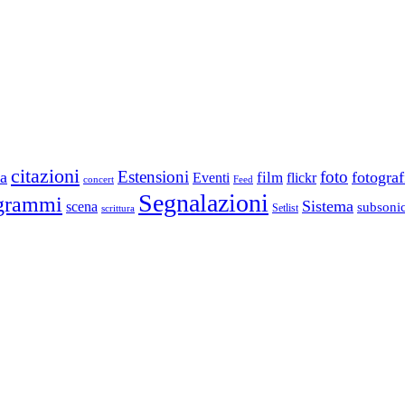
citazioni
Estensioni
foto
a
fotograf
film
Eventi
flickr
concert
Feed
Segnalazioni
grammi
Sistema
scena
subsoni
scrittura
Setlist