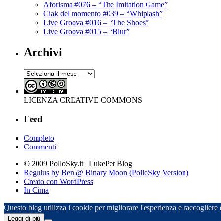
Aforisma #076 – “The Imitation Game”
Ciak del momento #039 – “Whiplash”
Live Groova #016 – “The Shoes”
Live Groova #015 – “Blur”
Archivi
Archivi
LICENZA CREATIVE COMMONS
Feed
Completo
Commenti
© 2009 PolloSky.it | LukePet Blog
Regulus by Ben @ Binary Moon (PolloSky Version)
Creato con WordPress
In Cima
Questo blog utilizza i cookie per migliorare l'esperienza e raccogliere da
Leggi di più