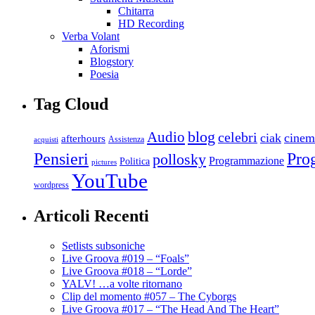
Chitarra
HD Recording
Verba Volant
Aforismi
Blogstory
Poesia
Tag Cloud
blog
Audio
celebri
ciak
cinem
afterhours
Assistenza
acquisti
Pro
Pensieri
pollosky
Programmazione
Politica
pictures
YouTube
wordpress
Articoli Recenti
Setlists subsoniche
Live Groova #019 – “Foals”
Live Groova #018 – “Lorde”
YALV! …a volte ritornano
Clip del momento #057 – The Cyborgs
Live Groova #017 – “The Head And The Heart”