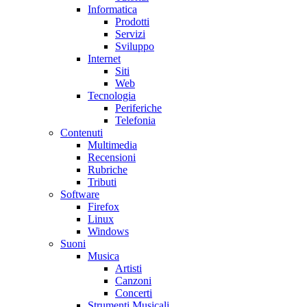
Informatica
Prodotti
Servizi
Sviluppo
Internet
Siti
Web
Tecnologia
Periferiche
Telefonia
Contenuti
Multimedia
Recensioni
Rubriche
Tributi
Software
Firefox
Linux
Windows
Suoni
Musica
Artisti
Canzoni
Concerti
Strumenti Musicali