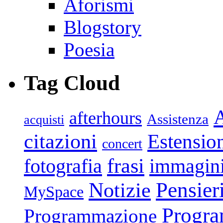
Aforismi
Blogstory
Poesia
Tag Cloud
afterhours
Assistenza
acquisti
citazioni
Estensio
concert
frasi
fotografia
immagin
Pensier
Notizie
MySpace
Progr
Programmazione