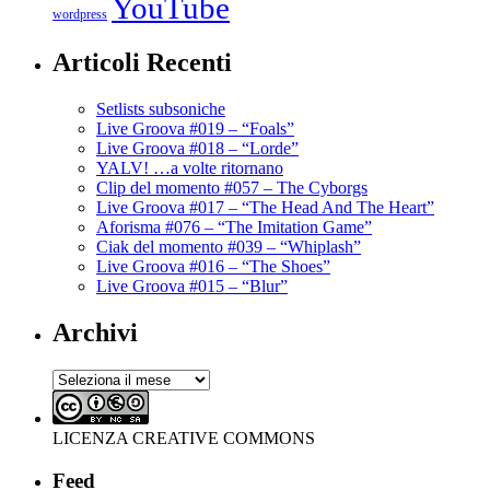
YouTube
wordpress
Articoli Recenti
Setlists subsoniche
Live Groova #019 – “Foals”
Live Groova #018 – “Lorde”
YALV! …a volte ritornano
Clip del momento #057 – The Cyborgs
Live Groova #017 – “The Head And The Heart”
Aforisma #076 – “The Imitation Game”
Ciak del momento #039 – “Whiplash”
Live Groova #016 – “The Shoes”
Live Groova #015 – “Blur”
Archivi
Archivi
LICENZA CREATIVE COMMONS
Feed