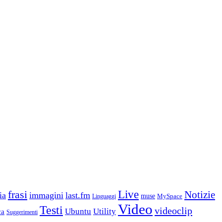
frasi
Live
Notizie
ia
immagini
last.fm
muse
MySpace
Linguaggi
Video
Testi
videoclip
Ubuntu
Utility
ca
Suggerimenti