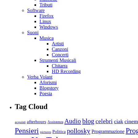
Tributi
Software
Firefox
Linux
Windows
Suoni
Musica
Artisti
Canzoni
Concerti
Strumenti Musicali
Chitarra
HD Recording
Verba Volant
Aforismi
Blogstory
Poesia
Tag Cloud
blog
Audio
celebri
ciak
cinem
afterhours
Assistenza
acquisti
Pro
Pensieri
pollosky
Programmazione
Politica
pictures