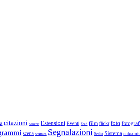
citazioni
Estensioni
foto
a
fotograf
film
Eventi
flickr
concert
Feed
Segnalazioni
grammi
Sistema
scena
subsoni
scrittura
Setlist