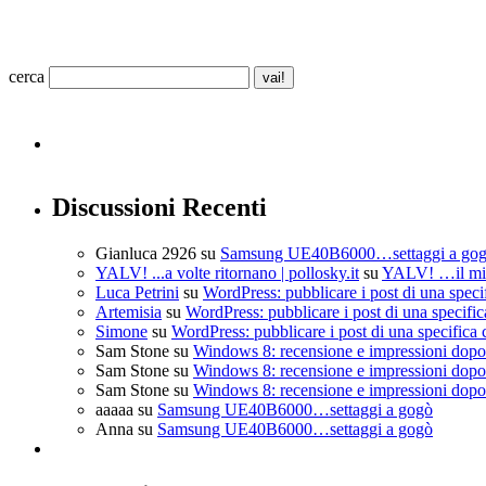
cerca
Discussioni Recenti
Gianluca 2926
su
Samsung UE40B6000…settaggi a go
YALV! ...a volte ritornano | pollosky.it
su
YALV! …il mio
Luca Petrini
su
WordPress: pubblicare i post di una speci
Artemisia
su
WordPress: pubblicare i post di una specific
Simone
su
WordPress: pubblicare i post di una specifica 
Sam Stone
su
Windows 8: recensione e impressioni dopo 
Sam Stone
su
Windows 8: recensione e impressioni dopo 
Sam Stone
su
Windows 8: recensione e impressioni dopo 
aaaaa
su
Samsung UE40B6000…settaggi a gogò
Anna
su
Samsung UE40B6000…settaggi a gogò