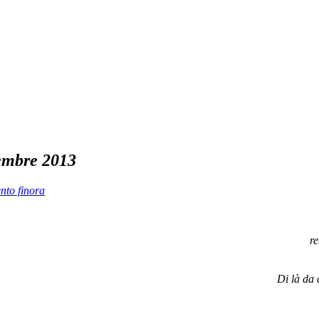
embre 2013
to finora
re
Di là da 