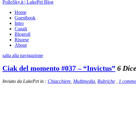
PolloSky.it | LukePet Blog
Home
Guestbook
Intro
Canali
Blogroll
Risorse
About
salta alla navigazione
Ciak del momento #037 – “Invictus”
6 Dic
Inviato da LukePet in :
Chiacchiere
,
Multimedia
,
Rubriche
,
1 commen