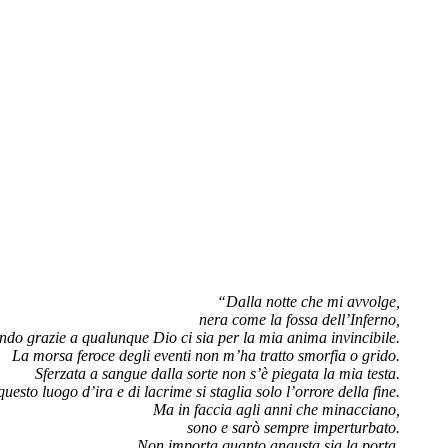
“Dalla notte che mi avvolge,
nera come la fossa dell’Inferno,
ndo grazie a qualunque Dio ci sia per la mia anima invincibile.
La morsa feroce degli eventi non m’ha tratto smorfia o grido.
Sferzata a sangue dalla sorte non s’è piegata la mia testa.
questo luogo d’ira e di lacrime si staglia solo l’orrore della fine.
Ma in faccia agli anni che minacciano,
sono e sarò sempre imperturbato.
Non importa quanto angusta sia la porta,