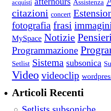
afterhours
Assistenza
acquisti
citazioni
Estensio
concert
frasi
fotografia
immagin
Pensier
Notizie
MySpace
Progr
Programmazione
Sistema
subsonica
Setlist
Su
Video
videoclip
wordpres
Articoli Recenti
Setlists subsoniche