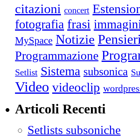
citazioni
Estensio
concert
frasi
fotografia
immagin
Pensier
Notizie
MySpace
Progr
Programmazione
Sistema
subsonica
Setlist
Su
Video
videoclip
wordpres
Articoli Recenti
Setlists subsoniche