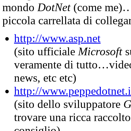
mondo
DotNet
(come me)…o
piccola carrellata di colleg
http://www.asp.net
(sito ufficiale
Microsoft
s
veramente di tutto…video 
news, etc etc)
http://www.peppedotnet.i
(sito dello sviluppatore
G
trovare una ricca raccolt
consiglio)