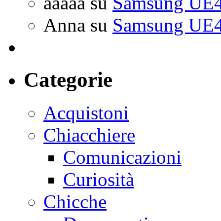
aaaaa
su
Samsung UE4
Anna
su
Samsung UE4
Categorie
Acquistoni
Chiacchiere
Comunicazioni
Curiosità
Chicche