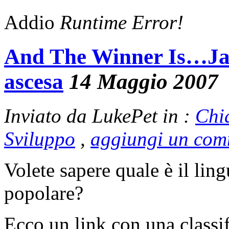
Addio
Runtime Error!
And The Winner Is…Jav
ascesa
14 Maggio 2007
Inviato da LukePet in :
Chi
Sviluppo
,
aggiungi un co
Volete sapere quale è il li
popolare?
Ecco un link con una classif