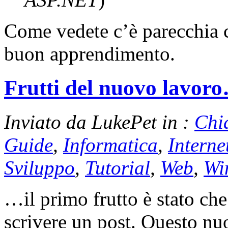
Come vedete c’è parecchia 
buon apprendimento.
Frutti del nuovo lavor
Inviato da LukePet in :
Chi
Guide
,
Informatica
,
Interne
Sviluppo
,
Tutorial
,
Web
,
Wi
…il primo frutto è stato che
scrivere un post. Questo nu