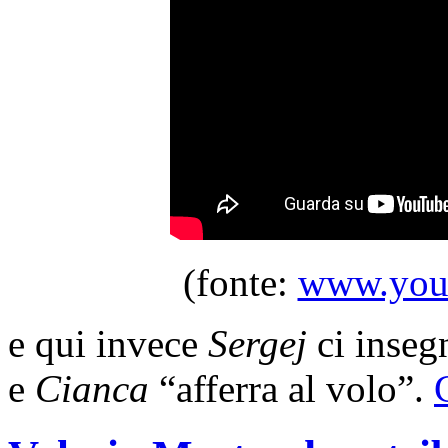
(fonte:
www.yout
e qui invece
Sergej
ci inseg
e
Cianca
“afferra al volo”.