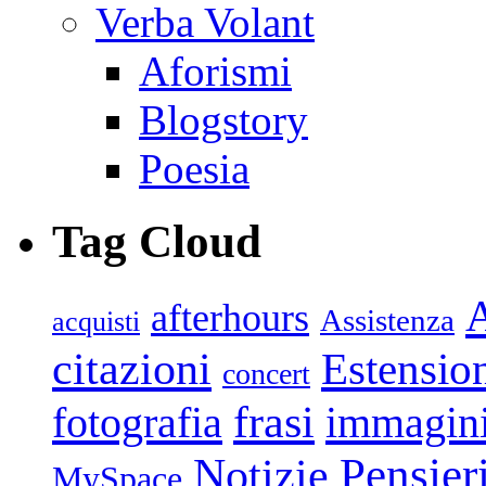
Verba Volant
Aforismi
Blogstory
Poesia
Tag Cloud
afterhours
Assistenza
acquisti
citazioni
Estensio
concert
frasi
fotografia
immagin
Pensier
Notizie
MySpace