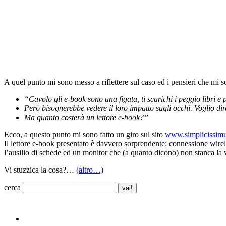
A quel punto mi sono messo a riflettere sul caso ed i pensieri che mi son
“Cavolo gli e-book sono una figata, ti scarichi i peggio libri e p
Però bisognerebbe vedere il loro impatto sugli occhi. Voglio 
Ma quanto costerà un lettore e-book?”
Ecco, a questo punto mi sono fatto un giro sul sito
www.simplicissimu
Il lettore e-book presentato è davvero sorprendente: connessione wirele
l’ausilio di schede ed un monitor che (a quanto dicono) non stanca la v
Vi stuzzica la cosa?…
(altro…)
cerca