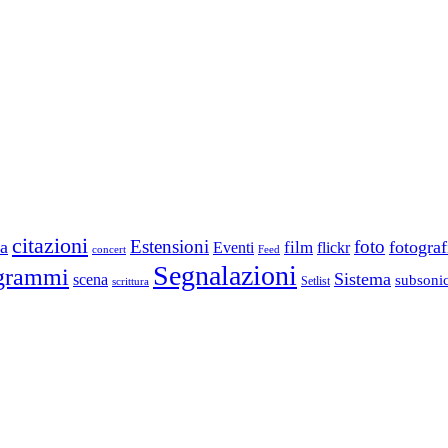
citazioni
Estensioni
foto
a
fotograf
film
Eventi
flickr
concert
Feed
Segnalazioni
grammi
Sistema
scena
subsoni
scrittura
Setlist