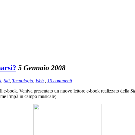
arsi?
5 Gennaio 2008
i
,
Siti
,
Tecnologia
,
Web
,
10 commenti
li e-book. Veniva presentato un nuovo lettore e-book realizzato della
Si
come l’mp3 in campo musicale).