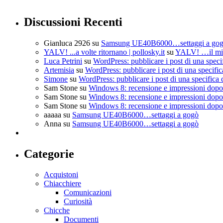
Discussioni Recenti
Gianluca 2926
su
Samsung UE40B6000…settaggi a go
YALV! ...a volte ritornano | pollosky.it
su
YALV! …il mio
Luca Petrini
su
WordPress: pubblicare i post di una speci
Artemisia
su
WordPress: pubblicare i post di una specific
Simone
su
WordPress: pubblicare i post di una specifica 
Sam Stone
su
Windows 8: recensione e impressioni dopo 
Sam Stone
su
Windows 8: recensione e impressioni dopo 
Sam Stone
su
Windows 8: recensione e impressioni dopo 
aaaaa
su
Samsung UE40B6000…settaggi a gogò
Anna
su
Samsung UE40B6000…settaggi a gogò
Categorie
Acquistoni
Chiacchiere
Comunicazioni
Curiosità
Chicche
Documenti