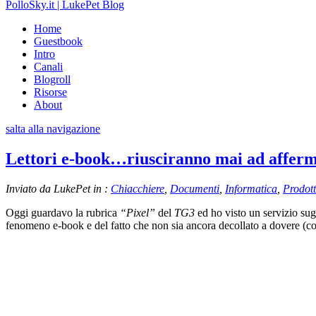
PolloSky.it | LukePet Blog
Home
Guestbook
Intro
Canali
Blogroll
Risorse
About
salta alla navigazione
Lettori e-book…riusciranno mai ad afferm
Inviato da LukePet in :
Chiacchiere
,
Documenti
,
Informatica
,
Prodott
Oggi guardavo la rubrica
“Pixel”
del
TG3
ed ho visto un servizio sug
fenomeno e-book e del fatto che non sia ancora decollato a dovere (