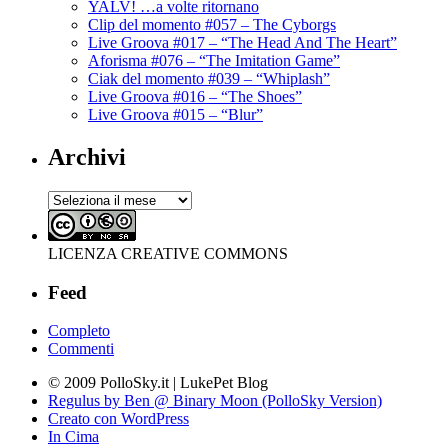
YALV! …a volte ritornano
Clip del momento #057 – The Cyborgs
Live Groova #017 – “The Head And The Heart”
Aforisma #076 – “The Imitation Game”
Ciak del momento #039 – “Whiplash”
Live Groova #016 – “The Shoes”
Live Groova #015 – “Blur”
Archivi
Archivi
LICENZA CREATIVE COMMONS
Feed
Completo
Commenti
© 2009 PolloSky.it | LukePet Blog
Regulus by Ben @ Binary Moon (PolloSky Version)
Creato con WordPress
In Cima