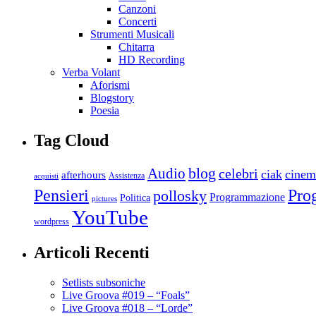
Canzoni
Concerti
Strumenti Musicali
Chitarra
HD Recording
Verba Volant
Aforismi
Blogstory
Poesia
Tag Cloud
blog
Audio
celebri
ciak
cinem
afterhours
Assistenza
acquisti
Pro
Pensieri
pollosky
Programmazione
Politica
pictures
YouTube
wordpress
Articoli Recenti
Setlists subsoniche
Live Groova #019 – “Foals”
Live Groova #018 – “Lorde”