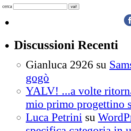
cerca
Discussioni Recenti
Gianluca 2926
su
Sam
gogò
YALV! ...a volte ritorn
mio primo progettino 
Luca Petrini
su
WordPre
specifica categoria in 