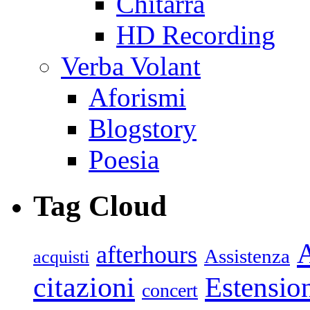
Chitarra
HD Recording
Verba Volant
Aforismi
Blogstory
Poesia
Tag Cloud
afterhours
Assistenza
acquisti
citazioni
Estensio
concert