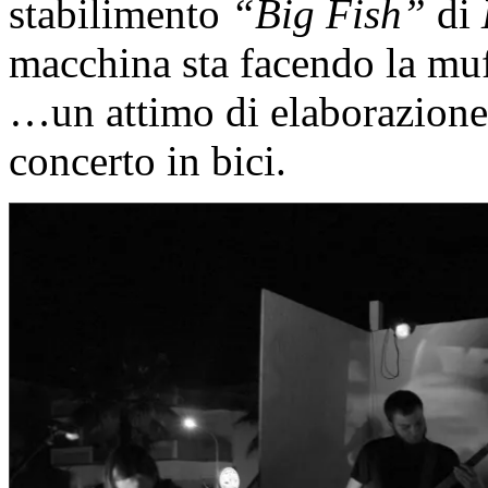
stabilimento
“Big Fish”
di
macchina sta facendo la muf
…un attimo di elaborazione e
concerto in bici.