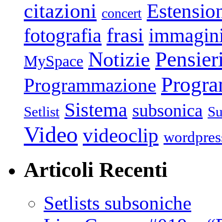
citazioni
Estensio
concert
frasi
fotografia
immagin
Pensier
Notizie
MySpace
Progr
Programmazione
Sistema
subsonica
Setlist
Su
Video
videoclip
wordpres
Articoli Recenti
Setlists subsoniche