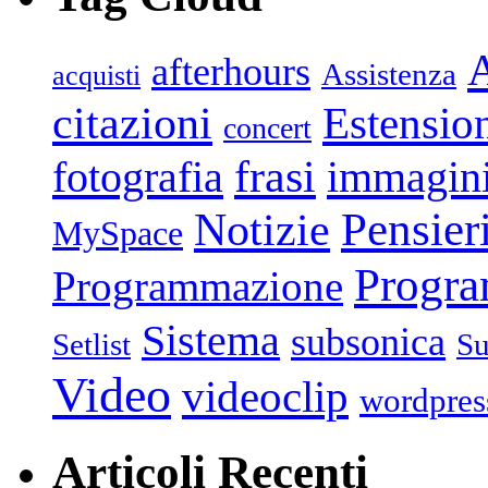
afterhours
Assistenza
acquisti
citazioni
Estensio
concert
frasi
fotografia
immagin
Pensier
Notizie
MySpace
Progr
Programmazione
Sistema
subsonica
Setlist
Su
Video
videoclip
wordpres
Articoli Recenti