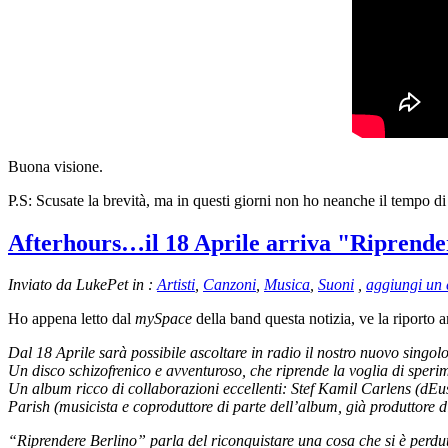
Buona visione.
P.S: Scusate la brevità, ma in questi giorni non ho neanche il tempo di 
Afterhours…il 18 Aprile arriva "Riprende
Inviato da LukePet in :
Artisti
,
Canzoni
,
Musica
,
Suoni
,
aggiungi un
Ho appena letto dal
mySpace
della band questa notizia, ve la riporto 
Dal 18 Aprile sarà possibile ascoltare in radio il nostro nuovo singo
Un disco schizofrenico e avventuroso, che riprende la voglia di speri
Un album ricco di collaborazioni eccellenti: Stef Kamil Carlens (dEu
Parish (musicista e coproduttore di parte dell’album, già produttore 
“Riprendere Berlino” parla del riconquistare una cosa che si è perdut