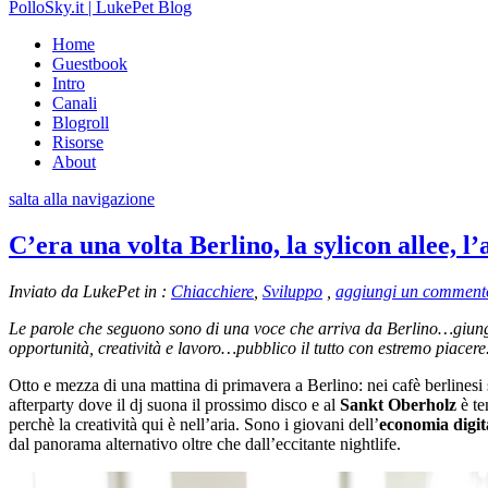
PolloSky.it | LukePet Blog
Home
Guestbook
Intro
Canali
Blogroll
Risorse
About
salta alla navigazione
C’era una volta Berlino, la sylicon allee, l
Inviato da LukePet in :
Chiacchiere
,
Sviluppo
,
aggiungi un comment
Le parole che seguono sono di una voce che arriva da Berlino…giungon
opportunità, creatività e lavoro…pubblico il tutto con estremo piacere
Otto e mezza di una mattina di primavera a Berlino: nei cafè berlinesi 
afterparty dove il dj suona il prossimo disco e al
Sankt Oberholz
è te
perchè la creatività qui è nell’aria. Sono i giovani dell’
economia digit
dal panorama alternativo oltre che dall’eccitante nightlife.