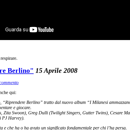
respirare.
re Berlino"
15 Aprile 2008
 commento
anche qui:
lo, “Riprendere Berlino” tratto dal nuovo album “I Milanesi ammazzano i
mentare e giocare.
s, Zita Swoon), Greg Dulli (Twilight Singers, Gutter Twins), Cesare M
di PJ Harvey).
a e che ha o ha avuto un significato fondamentale per chi l’ha persa.