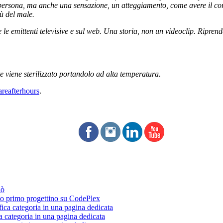
rsona, ma anche una sensazione, un atteggiamento, come avere il coragg
iù del male.
 le emittenti televisive e sul web.
Una storia, non un videoclip. Riprend
te viene sterilizzato portandolo ad alta temperatura.
reafterhours
.
gò
 primo progettino su CodePlex
fica categoria in una pagina dedicata
a categoria in una pagina dedicata