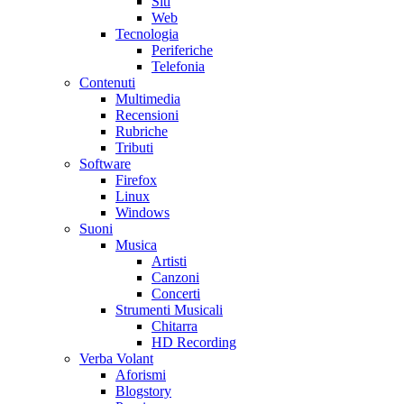
Siti
Web
Tecnologia
Periferiche
Telefonia
Contenuti
Multimedia
Recensioni
Rubriche
Tributi
Software
Firefox
Linux
Windows
Suoni
Musica
Artisti
Canzoni
Concerti
Strumenti Musicali
Chitarra
HD Recording
Verba Volant
Aforismi
Blogstory