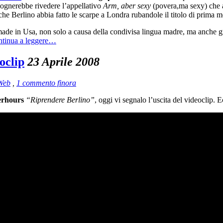
isognerebbe rivedere l’appellativo
Arm, aber sexy
(povera,ma sexy) che a
he Berlino abbia fatto le scarpe a Londra rubandole il titolo di prima me
p made in Usa, non solo a causa della condivisa lingua madre, ma anche g
tinua a leggere…
oclip
23 Aprile 2008
Web
,
1 commento finora
erhours
“Riprendere Berlino”
, oggi vi segnalo l’uscita del videoclip. E