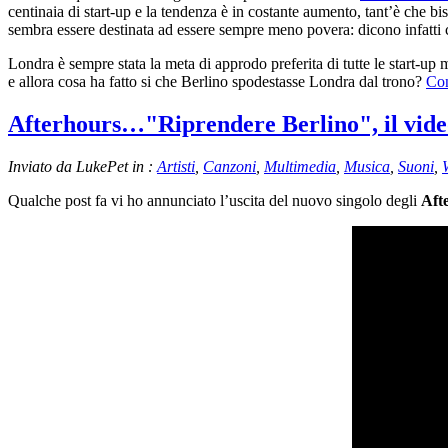
centinaia di start-up e la tendenza è in costante aumento, tant’è che b
sembra essere destinata ad essere sempre meno povera: dicono infatti c
Londra è sempre stata la meta di approdo preferita di tutte le start-u
e allora cosa ha fatto si che Berlino spodestasse Londra dal trono?
Con
Afterhours…"Riprendere Berlino", il vide
Inviato da LukePet in :
Artisti
,
Canzoni
,
Multimedia
,
Musica
,
Suoni
,
Qualche post fa vi ho annunciato l’uscita del nuovo singolo degli
Aft