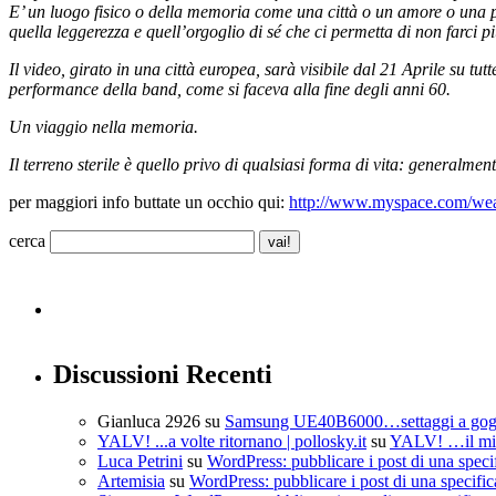
E’ un luogo fisico o della memoria come una città o un amore o una pe
quella leggerezza e quell’orgoglio di sé che ci permetta di non farci p
Il video, girato in una città europea, sarà visibile dal 21 Aprile su tutte
performance della band, come si faceva alla fine degli anni 60.
Un viaggio nella memoria.
Il terreno sterile è quello privo di qualsiasi forma di vita: generalmen
per maggiori info buttate un occhio qui:
http://www.myspace.com/wea
cerca
Discussioni Recenti
Gianluca 2926
su
Samsung UE40B6000…settaggi a go
YALV! ...a volte ritornano | pollosky.it
su
YALV! …il mio
Luca Petrini
su
WordPress: pubblicare i post di una speci
Artemisia
su
WordPress: pubblicare i post di una specific