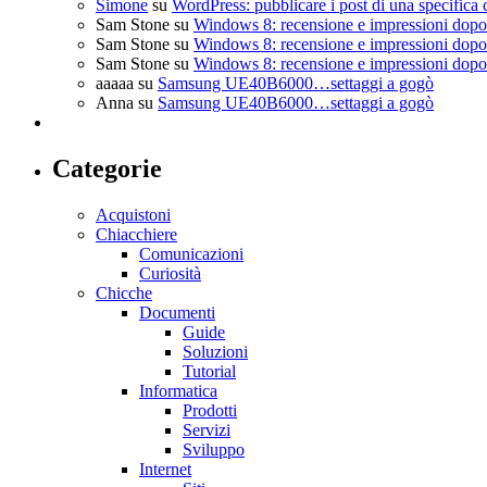
Simone
su
WordPress: pubblicare i post di una specifica 
Sam Stone
su
Windows 8: recensione e impressioni dopo 
Sam Stone
su
Windows 8: recensione e impressioni dopo 
Sam Stone
su
Windows 8: recensione e impressioni dopo 
aaaaa
su
Samsung UE40B6000…settaggi a gogò
Anna
su
Samsung UE40B6000…settaggi a gogò
Categorie
Acquistoni
Chiacchiere
Comunicazioni
Curiosità
Chicche
Documenti
Guide
Soluzioni
Tutorial
Informatica
Prodotti
Servizi
Sviluppo
Internet