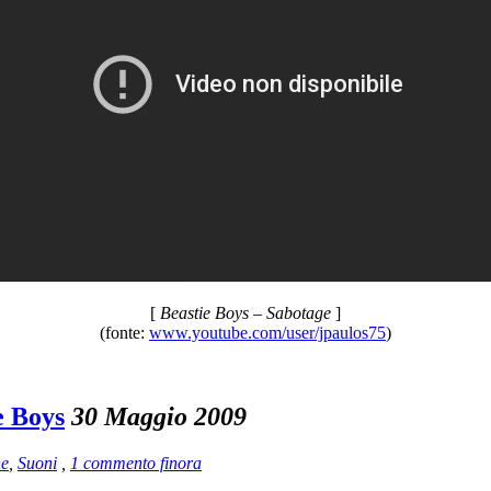
[
Beastie Boys – Sabotage
]
(fonte:
www.youtube.com/user/jpaulos75
)
e Boys
30 Maggio 2009
he
,
Suoni
,
1 commento finora