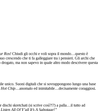
ur Ros!
Chiudi gli occhi e voli sopra il mondo…questo è
uo crescendo che ti fa galleggiare tra i pensieri. Gli archi che
ono drogato, ma non sapevo in quale altro modo descrivere questa
tile unico. Suoni digitali che si sovrappongono lungo una base
i
Hot Chip
…anomalo ed inimitabile…decisamente coraggiosi.
dischi skretchati (si scrive così?!?) a palla…il tutto ad
 Listen All Of Y’all It’s A Sabotage!”