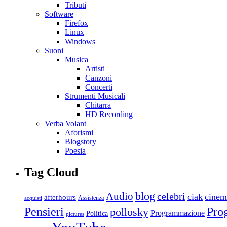
Tributi
Software
Firefox
Linux
Windows
Suoni
Musica
Artisti
Canzoni
Concerti
Strumenti Musicali
Chitarra
HD Recording
Verba Volant
Aforismi
Blogstory
Poesia
Tag Cloud
blog
Audio
celebri
ciak
cinem
afterhours
Assistenza
acquisti
Pro
Pensieri
pollosky
Programmazione
Politica
pictures