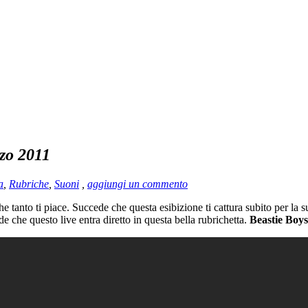
zo 2011
a
,
Rubriche
,
Suoni
,
aggiungi un commento
 tanto ti piace. Succede che questa esibizione ti cattura subito per la 
de che questo live entra diretto in questa bella rubrichetta.
Beastie Boys