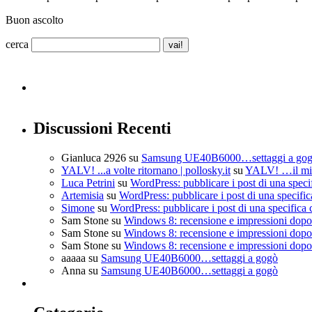
Buon ascolto
cerca
Discussioni Recenti
Gianluca 2926
su
Samsung UE40B6000…settaggi a go
YALV! ...a volte ritornano | pollosky.it
su
YALV! …il mio
Luca Petrini
su
WordPress: pubblicare i post di una speci
Artemisia
su
WordPress: pubblicare i post di una specific
Simone
su
WordPress: pubblicare i post di una specifica 
Sam Stone
su
Windows 8: recensione e impressioni dopo 
Sam Stone
su
Windows 8: recensione e impressioni dopo 
Sam Stone
su
Windows 8: recensione e impressioni dopo 
aaaaa
su
Samsung UE40B6000…settaggi a gogò
Anna
su
Samsung UE40B6000…settaggi a gogò