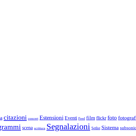
citazioni
Estensioni
foto
a
fotograf
film
Eventi
flickr
concert
Feed
Segnalazioni
grammi
Sistema
scena
subsoni
scrittura
Setlist