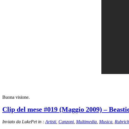
Buona visione.
Clip del mese #019 (Maggio 2009) – Beasti
Inviato da LukePet in :
Artisti
,
Canzoni
,
Multimedia
,
Musica
,
Rubric