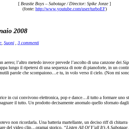
[
Beastie Boys – Sabotage / Director: Spike Jonze
]
(fonte:
http://www.youtube.com/user/turboEF
)
naio 2008
e
,
Suoni
,
3 commenti
un aereo; l’altro metedo invece prevede l’ascolto di una canzone dei
Sig
uppa lungo il ripetersi di una sequenza di note di pianoforte, in un contin
e inutili parole che scompaiono…e tu, in volo verso il cielo. (Non mi s
ice in cui convivono elettronica, pop e dance…il tutto a formare uno s
pagnare il tutto. Un prodotto decisamente anomalo quello sfornato dagl
o non ricordarla. Una batteria martellante, un deciso riff di chitarra e 
rlare del video clip…oramai storico.
“Listen All Of Y’all It’s A Sabotage,