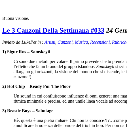
Buona visione.
Le 3 Canzoni Della Settimana #033
24 Gen
Inviato da LukePet in :
Artisti
,
Canzoni
,
Musica
,
Recensioni
,
Rubrich
1) Sigur Ros – Samskeyti
Ci sono due metodi per volare. Il primo prevede che tu prenda 
l’effetto che fa un brano del gruppo islandese.
Samskeyti
si svil
allargano gli orizzonti, la visione del mondo che si distende, l
canzone!)
2) Hot Chip – Ready For The Floor
Un sound in cui confluiscono influenze di ogni genere; una matr
ritmica minimale e precisa, ed una umile linea vocale ad accom
3) Beastie Boys – Sabotage
Bè, questa è una pietra miliare. Chi non la conosce?!?…come potev
amplificare la potenza delle parole del trio hip hop. Per non pa