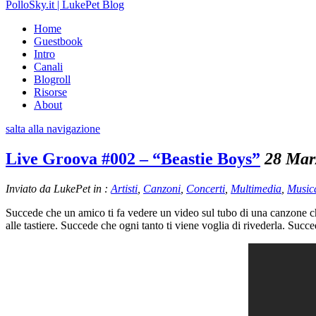
PolloSky.it | LukePet Blog
Home
Guestbook
Intro
Canali
Blogroll
Risorse
About
salta alla navigazione
Live Groova #002 – “Beastie Boys”
28 Mar
Inviato da LukePet in :
Artisti
,
Canzoni
,
Concerti
,
Multimedia
,
Music
Succede che un amico ti fa vedere un video sul tubo di una canzone che
alle tastiere. Succede che ogni tanto ti viene voglia di rivederla. Succe