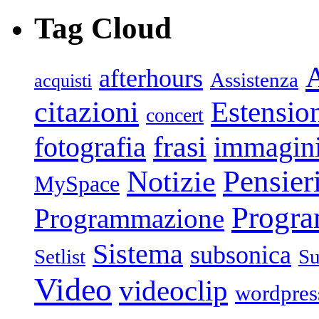
Tag Cloud
afterhours
Assistenza
acquisti
citazioni
Estensio
concert
frasi
fotografia
immagin
Pensier
Notizie
MySpace
Progr
Programmazione
Sistema
subsonica
Setlist
Su
Video
videoclip
wordpres