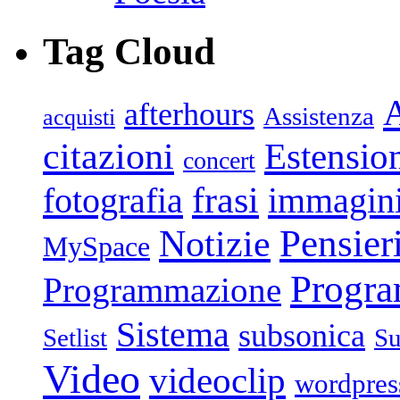
Tag Cloud
afterhours
Assistenza
acquisti
citazioni
Estensio
concert
frasi
fotografia
immagin
Pensier
Notizie
MySpace
Progr
Programmazione
Sistema
subsonica
Setlist
Su
Video
videoclip
wordpres