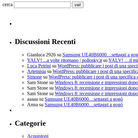
cerca
Discussioni Recenti
Gianluca 2926
su
Samsung UE40B6000…settaggi a go
YALV! ...a volte ritornano | pollosky.it
su
YALV! …il mio
Luca Petrini
su
WordPress: pubblicare i post di una speci
Artemisia
su
WordPress: pubblicare i post di una specific
Simone
su
WordPress: pubblicare i post di una specifica 
Sam Stone
su
Windows 8: recensione e impressioni dopo 
Sam Stone
su
Windows 8: recensione e impressioni dopo 
Sam Stone
su
Windows 8: recensione e impressioni dopo 
aaaaa
su
Samsung UE40B6000…settaggi a gogò
Anna
su
Samsung UE40B6000…settaggi a gogò
Categorie
Acquistoni