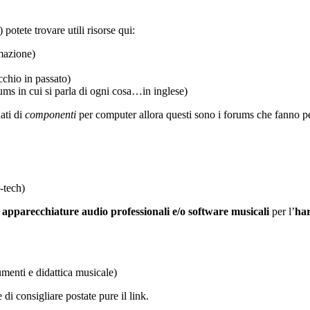
) potete trovare utili risorse qui:
mazione)
cchio in passato)
ums in cui si parla di ogni cosa…in inglese)
ati di
componenti
per computer allora questi sono i forums che fanno pe
-tech)
e
apparecchiature audio professionali e/o software musicali
per l’
har
menti e didattica musicale)
di consigliare postate pure il link.