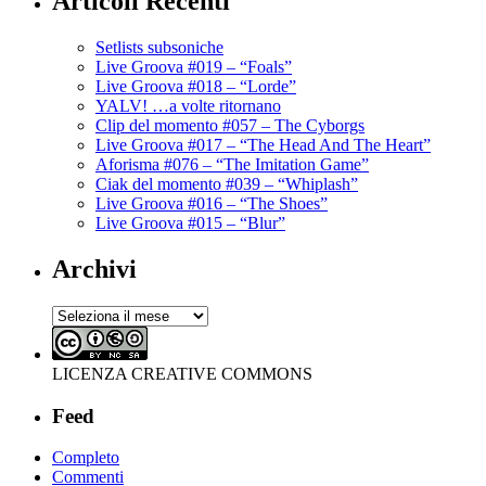
Articoli Recenti
Setlists subsoniche
Live Groova #019 – “Foals”
Live Groova #018 – “Lorde”
YALV! …a volte ritornano
Clip del momento #057 – The Cyborgs
Live Groova #017 – “The Head And The Heart”
Aforisma #076 – “The Imitation Game”
Ciak del momento #039 – “Whiplash”
Live Groova #016 – “The Shoes”
Live Groova #015 – “Blur”
Archivi
Archivi
LICENZA CREATIVE COMMONS
Feed
Completo
Commenti