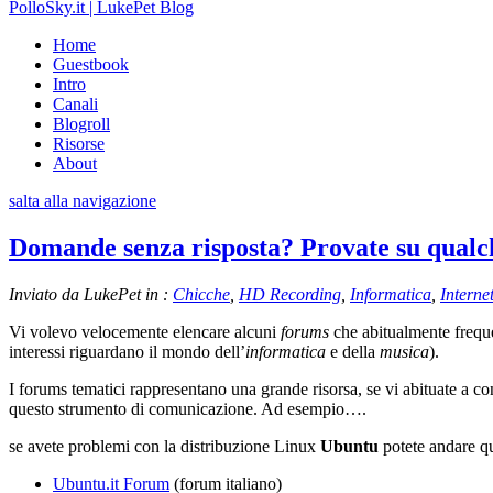
PolloSky.it | LukePet Blog
Home
Guestbook
Intro
Canali
Blogroll
Risorse
About
salta alla navigazione
Domande senza risposta? Provate su qual
Inviato da LukePet in :
Chicche
,
HD Recording
,
Informatica
,
Interne
Vi volevo velocemente elencare alcuni
forums
che abitualmente frequen
interessi riguardano il mondo dell’
informatica
e della
musica
).
I forums tematici rappresentano una grande risorsa, se vi abituate a con
questo strumento di comunicazione. Ad esempio….
se avete problemi con la distribuzione Linux
Ubuntu
potete andare qu
Ubuntu.it Forum
(forum italiano)