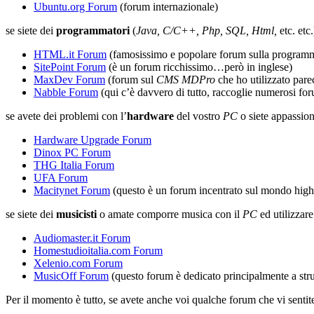
Ubuntu.org Forum
(forum internazionale)
se siete dei
programmatori
(
Java, C/C++, Php, SQL, Html,
etc. etc.
HTML.it Forum
(famosissimo e popolare forum sulla program
SitePoint Forum
(è un forum ricchissimo…però in inglese)
MaxDev Forum
(forum sul
CMS MDPro
che ho utilizzato pare
Nabble Forum
(qui c’è davvero di tutto, raccoglie numerosi for
se avete dei problemi con l’
hardware
del vostro
PC
o siete appassion
Hardware Upgrade Forum
Dinox PC Forum
THG Italia Forum
UFA Forum
Macitynet Forum
(questo è un forum incentrato sul mondo high
se siete dei
musicisti
o amate comporre musica con il
PC
ed utilizzar
Audiomaster.it Forum
Homestudioitalia.com Forum
Xelenio.com Forum
MusicOff Forum
(questo forum è dedicato principalmente a stru
Per il momento è tutto, se avete anche voi qualche forum che vi sentite 