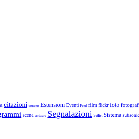
citazioni
Estensioni
foto
a
fotograf
film
Eventi
flickr
concert
Feed
Segnalazioni
grammi
Sistema
scena
subsoni
scrittura
Setlist