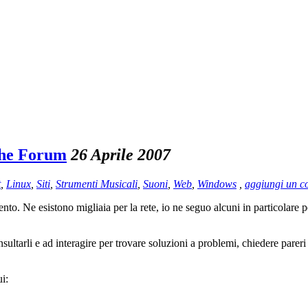
che Forum
26 Aprile 2007
t
,
Linux
,
Siti
,
Strumenti Musicali
,
Suoni
,
Web
,
Windows
,
aggiungi un 
to. Ne esistono migliaia per la rete, io ne seguo alcuni in particolare p
sultarli e ad interagire per trovare soluzioni a problemi, chiedere parer
i: