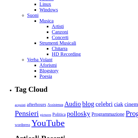
Linux
Windows
Suoni
Musica
Artisti
Canzoni
Concerti
Strumenti Musicali
Chitarra
HD Recording
Verba Volant
Aforismi
Blogstory
Poesia
Tag Cloud
blog
Audio
celebri
ciak
cinem
afterhours
Assistenza
acquisti
Pro
Pensieri
pollosky
Programmazione
Politica
pictures
YouTube
wordpress