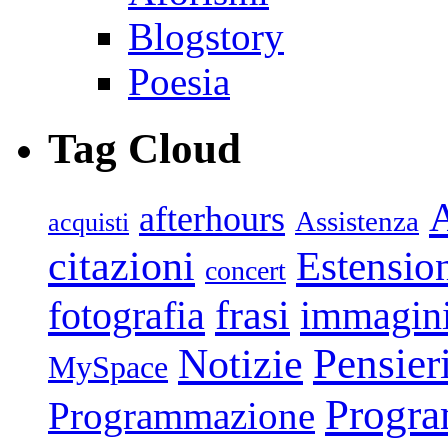
Blogstory
Poesia
Tag Cloud
afterhours
Assistenza
acquisti
citazioni
Estensio
concert
frasi
fotografia
immagin
Pensier
Notizie
MySpace
Progr
Programmazione