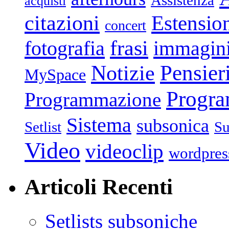
Assistenza
acquisti
citazioni
Estensio
concert
frasi
fotografia
immagin
Pensier
Notizie
MySpace
Progr
Programmazione
Sistema
subsonica
Setlist
Su
Video
videoclip
wordpres
Articoli Recenti
Setlists subsoniche