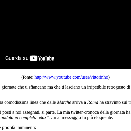
(fonte:
http://www.youtube.com/user/vittorinho
)
 giornate che ti sfiancano ma che ti lasciano un irripetibile retrogusto d
…una comodissima linea che dalle
Marche
arriva a
Roma
ha stravinto sul t
 posti a noi assegnati, si parte. La mia twitter-cronoca della giornata h
…andata in completo relax”
…mai messaggio fu più eloquente.
 priorità imminenti: