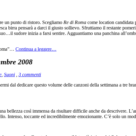
are un punto di ristoro. Scegliamo
Re di Roma
come location candidata p
ca birra pensarà a darci il giusto sollievo. Sfruttiamo il restante pomer
l suo…il sudore inizia a farsi sentire. Agguantiamo una panchina all’omb
n Roma”…
Continua a leggere…
embre 2008
e
,
Suoni
,
3 commenti
rmi dal dedicare questo volume delle canzoni della settimana a tre bran
una bellezza così immensa da risultare difficile anche da descrivere. L’a
ello. Intenso, toccante ed incredibilmente emozionante. C’è solo un mo