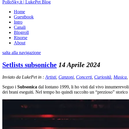
PolloSky.it | LukePet Blog
Home
Guestbook
Intro
Canali
Blogroll
Risorse
About
salta alla navigazione
Setlists subsoniche
14 Aprile 2024
Inviato da LukePet in :
Artisti
,
Canzoni
,
Concerti
,
Curiosità
,
Musica
,
Seguo i
Subsonica
dal lontano 1999, li ho visti dal vivo innumerevoli
dei brani eseguiti. Nel tempo ho quindi raccolto un “prezioso” storico