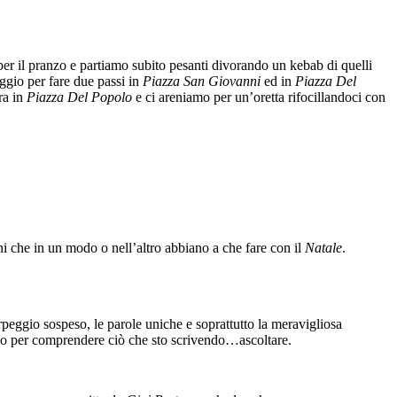
er il pranzo e partiamo subito pesanti divorando un kebab di quelli
iggio per fare due passi in
Piazza San Giovanni
ed in
Piazza Del
ra in
Piazza Del Popolo
e ci areniamo per un’oretta rifocillandoci con
i che in un modo o nell’altro abbiano a che fare con il
Natale
.
rpeggio sospeso, le parole uniche e soprattutto la meravigliosa
do per comprendere ciò che sto scrivendo…ascoltare.