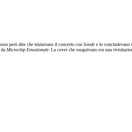
posso però dire che iniziavano il concerto con
Sonde
e lo concludevano
e da
Microchip Emozionale
. La cover che eseguivano era una rivisitazi