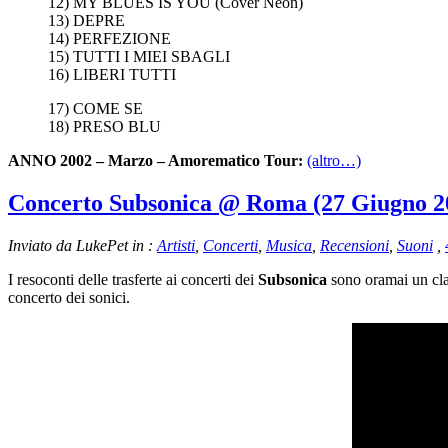
12) MY BLUES IS YOU (Cover Neon)
13) DEPRE
14) PERFEZIONE
15) TUTTI I MIEI SBAGLI
16) LIBERI TUTTI
17) COME SE
18) PRESO BLU
ANNO 2002 – Marzo – Amorematico Tour:
(altro…)
Concerto Subsonica @ Roma (27 Giugno 2
Inviato da LukePet in :
Artisti
,
Concerti
,
Musica
,
Recensioni
,
Suoni
,
I resoconti delle trasferte ai concerti dei
Subsonica
sono oramai un clas
concerto dei sonici.