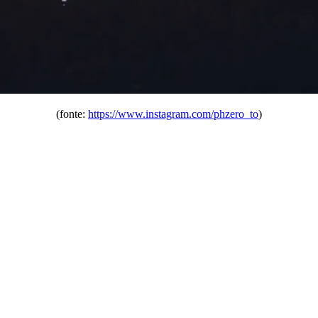
(fonte:
https://www.instagram.com/phzero_to
)