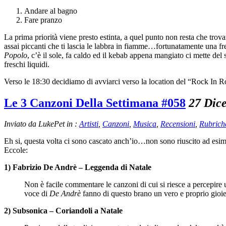
Andare al bagno
Fare pranzo
La prima priorità viene presto estinta, a quel punto non resta che trov
assai piccanti che ti lascia le labbra in fiamme…fortunatamente una fres
Popolo
, c’è il sole, fa caldo ed il kebab appena mangiato ci mette de
freschi liquidi.
Verso le 18:30 decidiamo di avviarci verso la location del “Rock I
Le 3 Canzoni Della Settimana #058
27 Dic
Inviato da LukePet in :
Artisti
,
Canzoni
,
Musica
,
Recensioni
,
Rubrich
Eh si, questa volta ci sono cascato anch’io…non sono riuscito ad esime
Eccole:
1) Fabrizio De Andrè – Leggenda di Natale
Non è facile commentare le canzoni di cui si riesce a percepire 
voce di
De Andrè
fanno di questo brano un vero e proprio gioi
2) Subsonica – Coriandoli a Natale