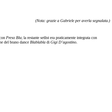
(Nota: grazie a Gabriele per averla segnalata.)
 con
Preso Blu
; la restante setlist era praticamente integrata con
one del brano dance
Blablabla
di
Gigi D’agostino
.