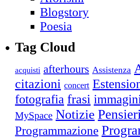
Blogstory
Poesia
Tag Cloud
afterhours
Assistenza
acquisti
citazioni
Estensio
concert
frasi
fotografia
immagin
Pensier
Notizie
MySpace
Progr
Programmazione