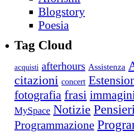
Blogstory
Poesia
Tag Cloud
afterhours
Assistenza
acquisti
citazioni
Estensio
concert
frasi
fotografia
immagin
Pensier
Notizie
MySpace
Progr
Programmazione