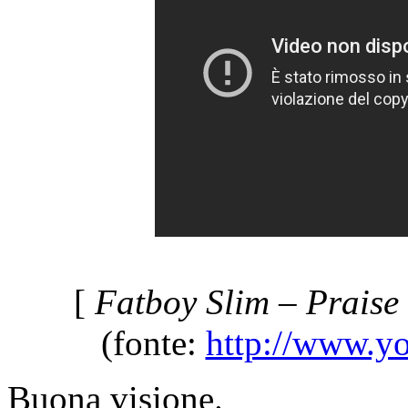
[
Fatboy Slim – Praise 
(fonte:
http://www.yo
Buona visione.