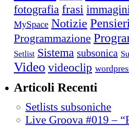
frasi
fotografia
immagin
Pensier
Notizie
MySpace
Progr
Programmazione
Sistema
subsonica
Setlist
Su
Video
videoclip
wordpres
Articoli Recenti
Setlists subsoniche
Live Groova #019 – “