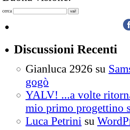
cerca
Discussioni Recenti
Gianluca 2926
su
Sam
gogò
YALV! ...a volte ritorn
mio primo progettino 
Luca Petrini
su
WordPre