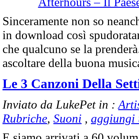
Afterhours – Il Pae
Sinceramente non so neanche 
in download così spudorat
che qualcuno se la prenderà. 
ascoltare della buona music
Le 3 Canzoni Della Set
Inviato da LukePet in :
Arti
Rubriche
,
Suoni
,
aggiungi
E siamo arrivati a 60 volum