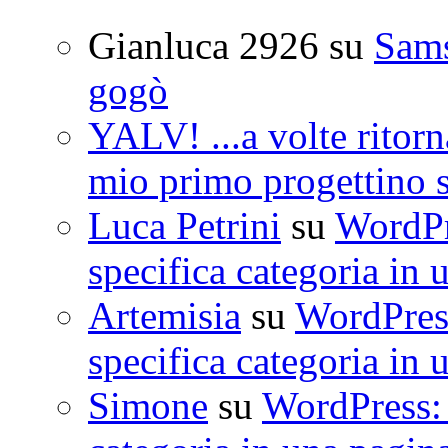
Gianluca 2926
su
Sam
gogò
YALV! ...a volte ritorn
mio primo progettino 
Luca Petrini
su
WordPre
specifica categoria in 
Artemisia
su
WordPress
specifica categoria in 
Simone
su
WordPress: 