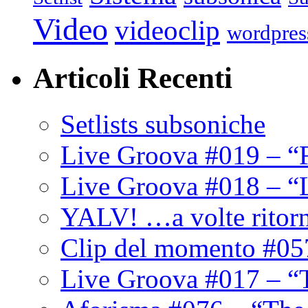
Video
videoclip
wordpres
Articoli Recenti
Setlists subsoniche
Live Groova #019 – “
Live Groova #018 – “
YALV! …a volte ritor
Clip del momento #05
Live Groova #017 – “