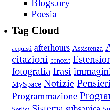
Blogstory
Poesia
Tag Cloud
afterhours
Assistenza
acquisti
citazioni
Estensio
concert
frasi
fotografia
immagin
Pensier
Notizie
MySpace
Progr
Programmazione
Sistema
subsonica
Setlist
Su