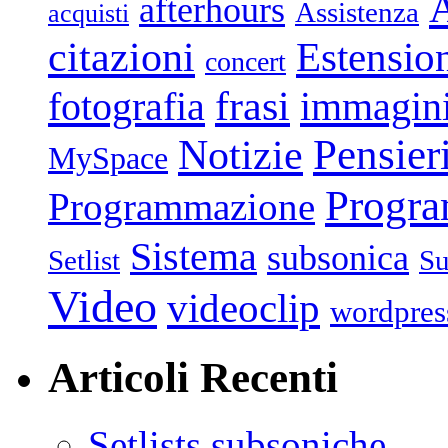
afterhours
Assistenza
acquisti
citazioni
Estensio
concert
frasi
fotografia
immagin
Pensier
Notizie
MySpace
Progr
Programmazione
Sistema
subsonica
Setlist
Su
Video
videoclip
wordpres
Articoli Recenti
Setlists subsoniche