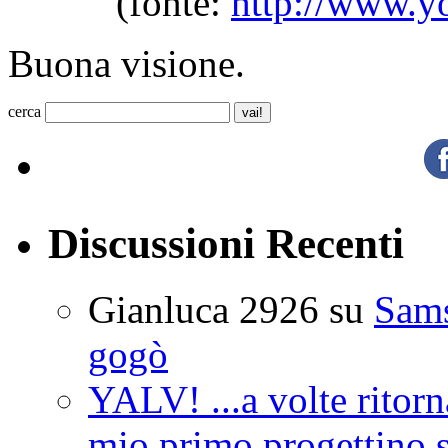
(fonte:
http://www.y
Buona visione.
cerca
Discussioni Recenti
Gianluca 2926
su
Sam
gogò
YALV! ...a volte ritorn
mio primo progettino 