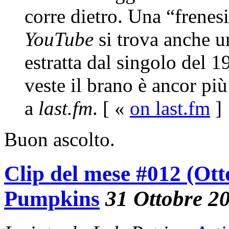
corre dietro. Una “frenesi
YouTube
si trova anche u
estratta dal singolo del 1
veste il brano è ancor più
a
last.fm
. [ «
on last.fm
]
Buon ascolto.
Clip del mese #012 (Ot
Pumpkins
31 Ottobre 2