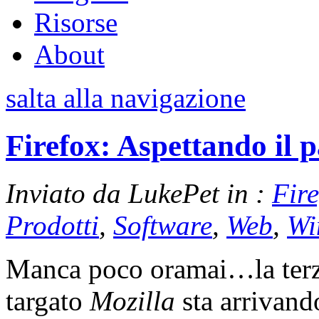
Risorse
About
salta alla navigazione
Firefox: Aspettando il 
Inviato da LukePet in :
Fire
Prodotti
,
Software
,
Web
,
Wi
Manca poco oramai…la terz
targato
Mozilla
sta arrivand