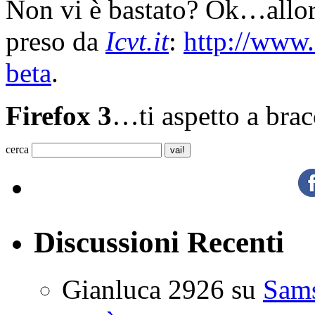
Non vi è bastato? Ok…allora
preso da
Icvt.it
:
http://www.i
beta
.
Firefox 3
…ti aspetto a brac
cerca
Discussioni Recenti
Gianluca 2926
su
Sam