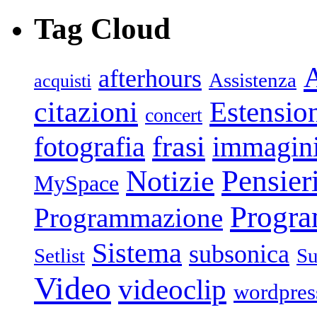
Tag Cloud
afterhours
Assistenza
acquisti
citazioni
Estensio
concert
frasi
fotografia
immagin
Pensier
Notizie
MySpace
Progr
Programmazione
Sistema
subsonica
Setlist
Su
Video
videoclip
wordpres