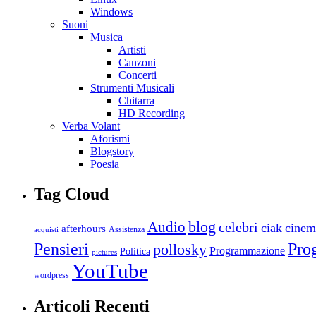
Windows
Suoni
Musica
Artisti
Canzoni
Concerti
Strumenti Musicali
Chitarra
HD Recording
Verba Volant
Aforismi
Blogstory
Poesia
Tag Cloud
blog
Audio
celebri
ciak
cinem
afterhours
Assistenza
acquisti
Pro
Pensieri
pollosky
Programmazione
Politica
pictures
YouTube
wordpress
Articoli Recenti