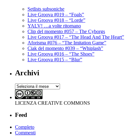
Setlists subsoniche
Live Groova #019 – “Foals”
Live Groova #018 – “Lorde”
YALV! …a volte ritornano
Clip del momento #057 – The Cyborgs
Live Groova #017 – “The Head And The Heart”
Aforisma #076 – “The Imitation Game”
Ciak del momento #039 – “Whiplash”
Live Groova #016 – “The Shoes”
Live Groova #015 – “Blur”
Archivi
Archivi
LICENZA CREATIVE COMMONS
Feed
Completo
Commenti