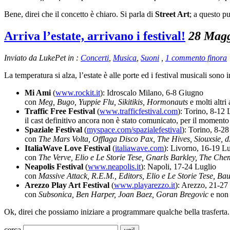
Bene, direi che il concetto è chiaro. Si parla di
Street Art
; a questo pu
Arriva l’estate, arrivano i festival!
28 Magg
Inviato da LukePet in :
Concerti
,
Musica
,
Suoni
,
1 commento finora
La temperatura si alza, l’estate è alle porte ed i festival musicali s
Mi Ami
(
www.rockit.it
): Idroscalo Milano, 6-8 Giugno
con
Meg, Bugo, Yuppie Flu, Sikitikis, Hormonauts
e molti altri
Traffic Free Festival
(
www.trafficfestival.com
): Torino, 8-12 
il cast definitivo ancora non è stato comunicato, per il momento
Spaziale Festival
(
myspace.com/spazialefestival
): Torino, 8-2
con
The Mars Volta, Offlaga Disco Pax, The Hives, Siouxsie, 
ItaliaWave Love Festival
(
italiawave.com
): Livorno, 16-19 L
con
The Verve, Elio e Le Storie Tese, Gnarls Barkley, The Che
Neapolis Festival
(
www.neapolis.it
): Napoli, 17-24 Luglio
con
Massive Attack, R.E.M., Editors, Elio e Le Storie Tese, Bau
Arezzo Play Art Festival
(
www.playarezzo.it
): Arezzo, 21-27
con
Subsonica, Ben Harper, Joan Baez, Goran Bregovic
e non 
Ok, direi che possiamo iniziare a programmare qualche bella trasferta.
cerca