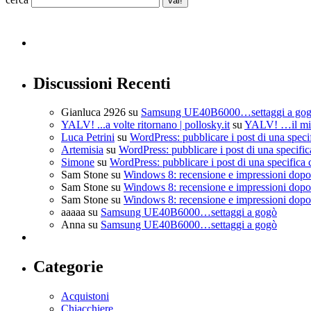
Discussioni Recenti
Gianluca 2926
su
Samsung UE40B6000…settaggi a go
YALV! ...a volte ritornano | pollosky.it
su
YALV! …il mio
Luca Petrini
su
WordPress: pubblicare i post di una speci
Artemisia
su
WordPress: pubblicare i post di una specific
Simone
su
WordPress: pubblicare i post di una specifica 
Sam Stone
su
Windows 8: recensione e impressioni dopo 
Sam Stone
su
Windows 8: recensione e impressioni dopo 
Sam Stone
su
Windows 8: recensione e impressioni dopo 
aaaaa
su
Samsung UE40B6000…settaggi a gogò
Anna
su
Samsung UE40B6000…settaggi a gogò
Categorie
Acquistoni
Chiacchiere