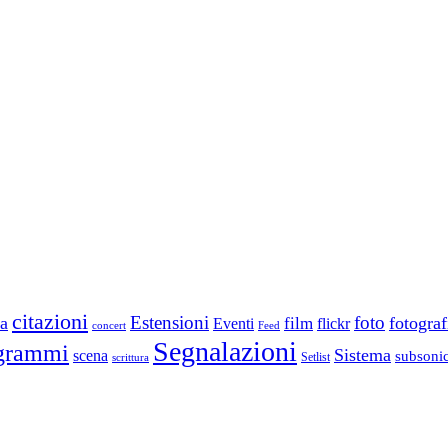
citazioni
Estensioni
foto
a
fotograf
film
Eventi
flickr
concert
Feed
Segnalazioni
grammi
Sistema
scena
subsoni
scrittura
Setlist