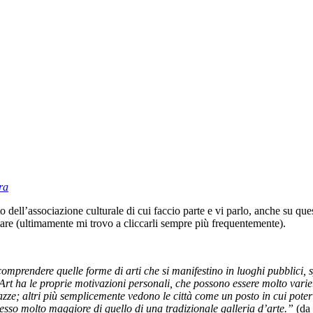
ra
dell’associazione culturale di cui faccio parte e vi parlo, anche su que
tare (ultimamente mi trovo a cliccarli sempre più frequentemente).
omprendere quelle forme di arti che si manifestino in luoghi pubblici, sp
t Art ha le proprie motivazioni personali, che possono essere molto vari
iazze; altri più semplicemente vedono le città come un posto in cui poter
 spesso molto maggiore di quello di una tradizionale galleria d’arte.”
(da 