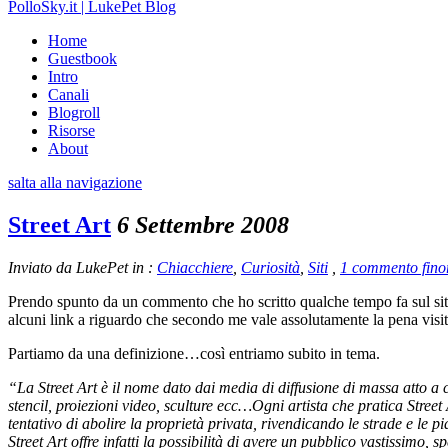
PolloSky.it | LukePet Blog
Home
Guestbook
Intro
Canali
Blogroll
Risorse
About
salta alla navigazione
Street Art
6 Settembre 2008
Inviato da LukePet in :
Chiacchiere
,
Curiosità
,
Siti
,
1 commento fino
Prendo spunto da un commento che ho scritto qualche tempo fa sul sito 
alcuni link a riguardo che secondo me vale assolutamente la pena visi
Partiamo da una definizione…così entriamo subito in tema.
“La Street Art è il nome dato dai media di diffusione di massa atto a c
stencil, proiezioni video, sculture ecc…Ogni artista che pratica Stree
tentativo di abolire la proprietà privata, rivendicando le strade e le p
Street Art offre infatti la possibilità di avere un pubblico vastissimo,