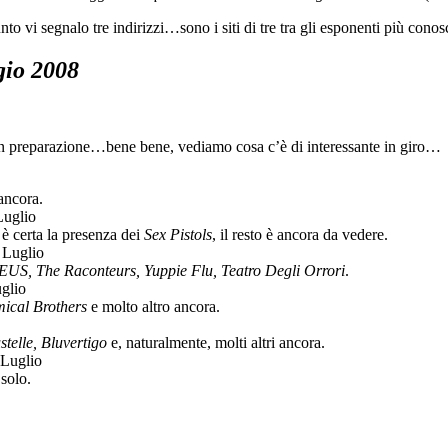
nto vi segnalo tre indirizzi…sono i siti di tre tra gli esponenti più conos
io 2008
ono in preparazione…bene bene, vediamo cosa c’è di interessante in giro…
 ancora.
Luglio
 è certa la presenza dei
Sex Pistols
, il resto è ancora da vedere.
8 Luglio
dEUS, The Raconteurs, Yuppie Flu, Teatro Degli Orrori
.
uglio
mical Brothers
e molto altro ancora.
stelle, Bluvertigo
e, naturalmente, molti altri ancora.
 Luglio
solo.