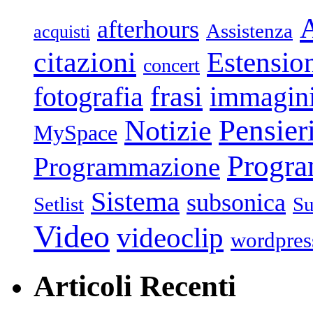
afterhours
Assistenza
acquisti
citazioni
Estensio
concert
frasi
fotografia
immagin
Pensier
Notizie
MySpace
Progr
Programmazione
Sistema
subsonica
Setlist
Su
Video
videoclip
wordpres
Articoli Recenti