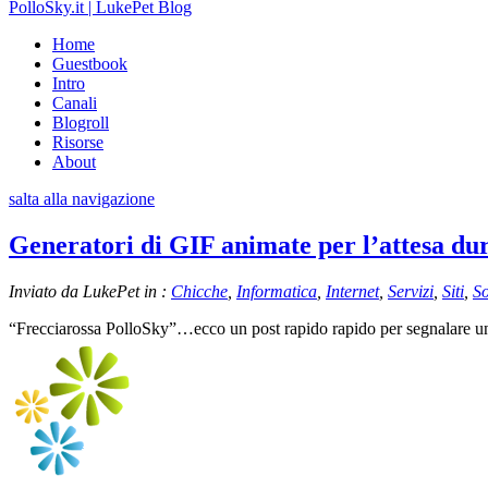
PolloSky.it | LukePet Blog
Home
Guestbook
Intro
Canali
Blogroll
Risorse
About
salta alla navigazione
Generatori di GIF animate per l’attesa du
Inviato da LukePet in :
Chicche
,
Informatica
,
Internet
,
Servizi
,
Siti
,
So
“Frecciarossa PolloSky”…ecco un post rapido rapido per segnalare un p