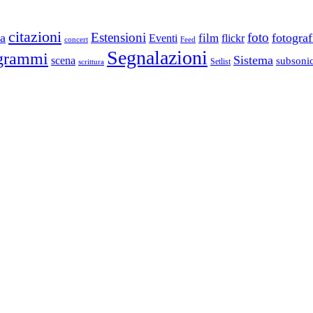
citazioni
Estensioni
foto
a
fotograf
film
Eventi
flickr
concert
Feed
Segnalazioni
grammi
Sistema
scena
subsoni
scrittura
Setlist