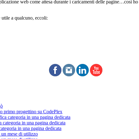
plicazione web come attesa durante i caricamenti delle pagine…così ho f
tile a qualcuno, eccoli:
gò
 primo progettino su CodePlex
fica categoria in una pagina dedicata
a categoria in una pagina dedicata
categoria in una pagina dedicata
un mese di utilizzo