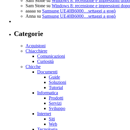
Sam Stone
su
Windows 8: recensione e impressioni dopo 
Sam Stone
su
Windows 8: recensione e impressioni dopo 
aaaaa
su
Samsung UE40B6000…settaggi a gogò
Anna
su
Samsung UE40B6000…settaggi a gogò
Categorie
Acquistoni
Chiacchiere
Comunicazioni
Curiosità
Chicche
Documenti
Guide
Soluzioni
Tutorial
Informatica
Prodotti
Servizi
Sviluppo
Internet
Siti
Web
Tecnologia