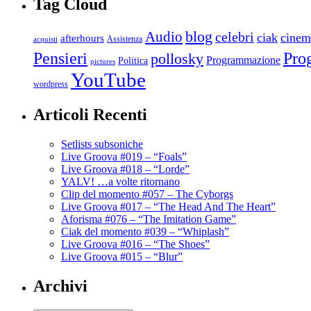
Tag Cloud
blog
Audio
celebri
ciak
cinem
afterhours
Assistenza
acquisti
Pro
Pensieri
pollosky
Programmazione
Politica
pictures
YouTube
wordpress
Articoli Recenti
Setlists subsoniche
Live Groova #019 – “Foals”
Live Groova #018 – “Lorde”
YALV! …a volte ritornano
Clip del momento #057 – The Cyborgs
Live Groova #017 – “The Head And The Heart”
Aforisma #076 – “The Imitation Game”
Ciak del momento #039 – “Whiplash”
Live Groova #016 – “The Shoes”
Live Groova #015 – “Blur”
Archivi