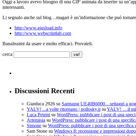
Oggi a lavoro avevo bisogno di una
GIF
animata da inserire su un’ap
interessanti.
Li segnalo anche sul blog…magari è un’informazione che può tornare u
http://www.ajaxload.info
http://www.webscriptlab.com
Banalissimi da usare e molto efficaci. Provateli.
cerca
Discussioni Recenti
Gianluca 2926
su
Samsung UE40B6000…settaggi a go
YALV! ...a volte ritornano | pollosky.it
su
YALV! …il mio
Luca Petrini
su
WordPress: pubblicare i post di una speci
Artemisia
su
WordPress: pubblicare i post di una specific
Simone
su
WordPress: pubblicare i post di una specifica 
Sam Stone
su
Windows 8: recensione e impressioni dopo 