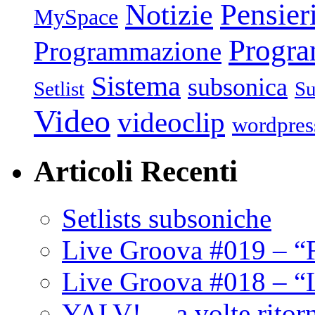
Pensier
Notizie
MySpace
Progr
Programmazione
Sistema
subsonica
Setlist
Su
Video
videoclip
wordpres
Articoli Recenti
Setlists subsoniche
Live Groova #019 – “
Live Groova #018 – “
YALV! …a volte ritor