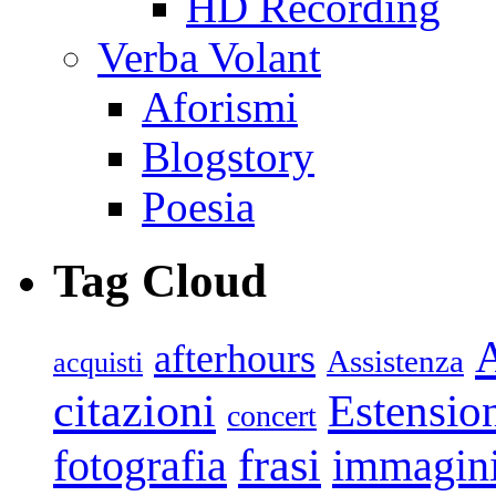
HD Recording
Verba Volant
Aforismi
Blogstory
Poesia
Tag Cloud
afterhours
Assistenza
acquisti
citazioni
Estensio
concert
frasi
fotografia
immagin