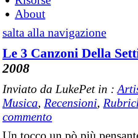
About
salta alla navigazione
Le 3 Canzoni Della Set
2008
Inviato da LukePet in :
Arti
Musica
,
Recensioni
,
Rubric
commento
Un tocco un pò più pensante