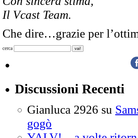
Con sincera stima,
Il Vcast Team.
Che dire…grazie per l’ottimo
cerca
Discussioni Recenti
Gianluca 2926
su
Sam
gogò
YALV! ...a volte ritorn